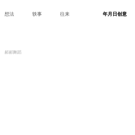
想法
轶事
往来
年月日创意
郝郝舞蹈