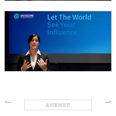
<---
--->
返回案例首页